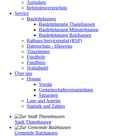
Aufgaben
Behördenverzeichnis
Service
Bauleitplanung
Bauleitplanung Thannhausen
Bauleitplanung Münsterhausen
Bauleitplanung Balzhausen
Rathaus-Serviceportal (RSP)
Datenschutz - Hinweise
Trauzimmer
Friedhöfe
Fundbüro
Notfalltafel
Über uns
Organe
Vorsitz
Gemeinschaftsversammlung
Sitzungen
Lage und Anreise
Statistik und Zahlen
Stadt Thannhausen
Gemeinde Balzhausen