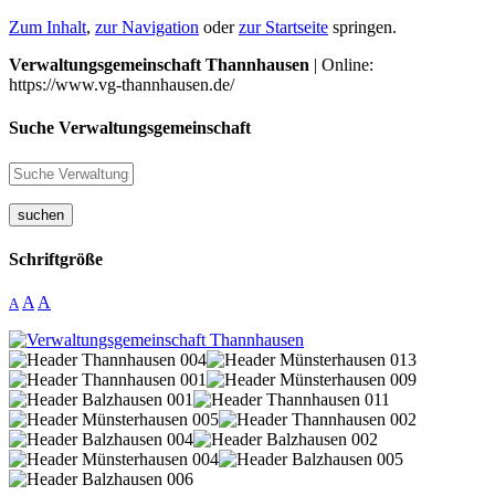
Zum Inhalt
,
zur Navigation
oder
zur Startseite
springen.
Verwaltungsgemeinschaft Thannhausen
| Online:
https://www.vg-thannhausen.de/
Suche Verwaltungsgemeinschaft
suchen
Schriftgröße
A
A
A