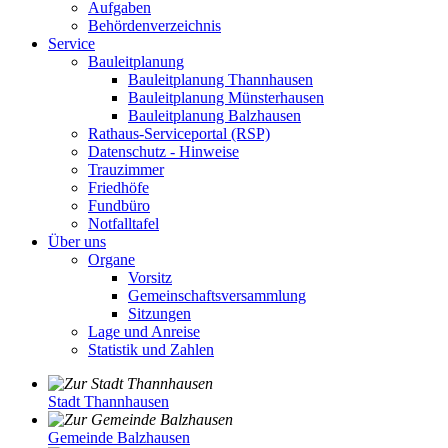
Aufgaben
Behördenverzeichnis
Service
Bauleitplanung
Bauleitplanung Thannhausen
Bauleitplanung Münsterhausen
Bauleitplanung Balzhausen
Rathaus-Serviceportal (RSP)
Datenschutz - Hinweise
Trauzimmer
Friedhöfe
Fundbüro
Notfalltafel
Über uns
Organe
Vorsitz
Gemeinschaftsversammlung
Sitzungen
Lage und Anreise
Statistik und Zahlen
Stadt Thannhausen
Gemeinde Balzhausen