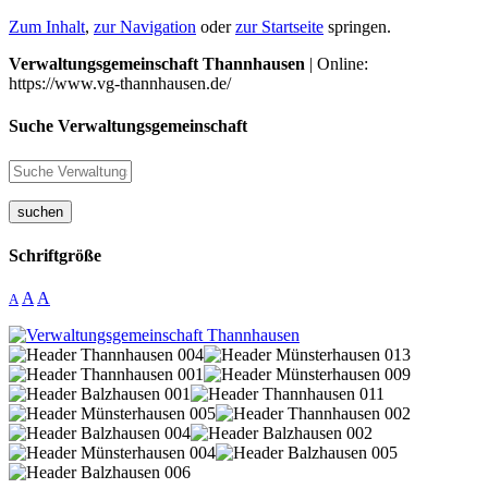
Zum Inhalt
,
zur Navigation
oder
zur Startseite
springen.
Verwaltungsgemeinschaft Thannhausen
| Online:
https://www.vg-thannhausen.de/
Suche Verwaltungsgemeinschaft
suchen
Schriftgröße
A
A
A