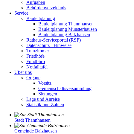
Aufgaben
Behördenverzeichnis
Service
Bauleitplanung
Bauleitplanung Thannhausen
Bauleitplanung Münsterhausen
Bauleitplanung Balzhausen
Rathaus-Serviceportal (RSP)
Datenschutz - Hinweise
Trauzimmer
Friedhöfe
Fundbüro
Notfalltafel
Über uns
Organe
Vorsitz
Gemeinschaftsversammlung
Sitzungen
Lage und Anreise
Statistik und Zahlen
Stadt Thannhausen
Gemeinde Balzhausen