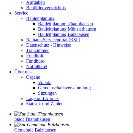
Aufgaben
Behördenverzeichnis
Service
Bauleitplanung
Bauleitplanung Thannhausen
Bauleitplanung Münsterhausen
Bauleitplanung Balzhausen
Rathaus-Serviceportal (RSP)
Datenschutz - Hinweise
Trauzimmer
Friedhöfe
Fundbüro
Notfalltafel
Über uns
Organe
Vorsitz
Gemeinschaftsversammlung
Sitzungen
Lage und Anreise
Statistik und Zahlen
Stadt Thannhausen
Gemeinde Balzhausen