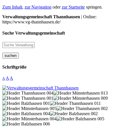
Zum Inhalt
,
zur Navigation
oder
zur Startseite
springen.
Verwaltungsgemeinschaft Thannhausen
| Online:
https://www.vg-thannhausen.de/
Suche Verwaltungsgemeinschaft
suchen
Schriftgröße
A
A
A