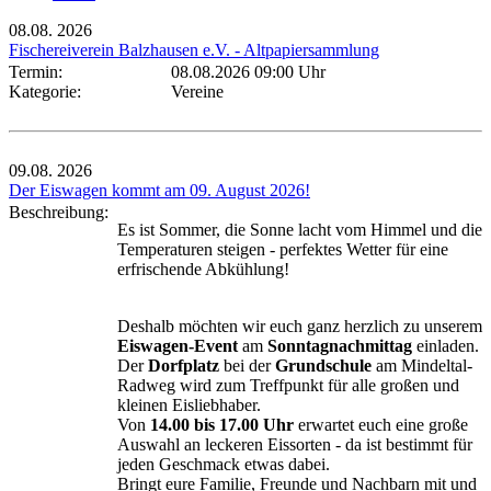
08.08.
2026
Fischereiverein Balzhausen e.V. - Altpapiersammlung
Termin:
08.08.2026 09:00 Uhr
Kategorie:
Vereine
09.08.
2026
Der Eiswagen kommt am 09. August 2026!
Beschreibung:
Es ist Sommer, die Sonne lacht vom Himmel und die
Temperaturen steigen - perfektes Wetter für eine
erfrischende Abkühlung!
Deshalb möchten wir euch ganz herzlich zu unserem
Eiswagen-Event
am
Sonntagnachmittag
einladen.
Der
Dorfplatz
bei der
Grundschule
am Mindeltal-
Radweg wird zum Treffpunkt für alle großen und
kleinen Eisliebhaber.
Von
14.00 bis 17.00 Uhr
erwartet euch eine große
Auswahl an leckeren Eissorten - da ist bestimmt für
jeden Geschmack etwas dabei.
Bringt eure Familie, Freunde und Nachbarn mit und