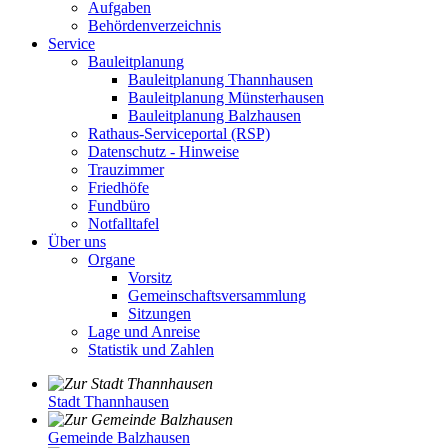
Aufgaben
Behördenverzeichnis
Service
Bauleitplanung
Bauleitplanung Thannhausen
Bauleitplanung Münsterhausen
Bauleitplanung Balzhausen
Rathaus-Serviceportal (RSP)
Datenschutz - Hinweise
Trauzimmer
Friedhöfe
Fundbüro
Notfalltafel
Über uns
Organe
Vorsitz
Gemeinschaftsversammlung
Sitzungen
Lage und Anreise
Statistik und Zahlen
Stadt Thannhausen
Gemeinde Balzhausen