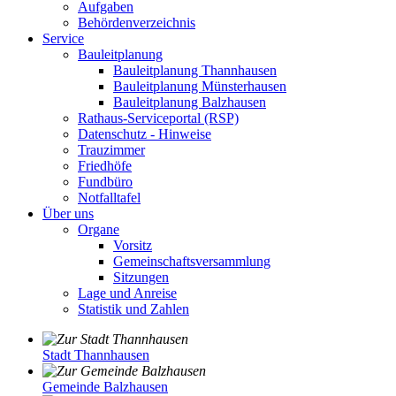
Aufgaben
Behördenverzeichnis
Service
Bauleitplanung
Bauleitplanung Thannhausen
Bauleitplanung Münsterhausen
Bauleitplanung Balzhausen
Rathaus-Serviceportal (RSP)
Datenschutz - Hinweise
Trauzimmer
Friedhöfe
Fundbüro
Notfalltafel
Über uns
Organe
Vorsitz
Gemeinschaftsversammlung
Sitzungen
Lage und Anreise
Statistik und Zahlen
Stadt Thannhausen
Gemeinde Balzhausen