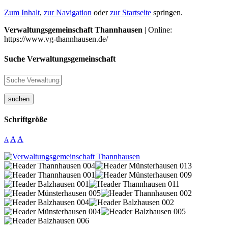
Zum Inhalt
,
zur Navigation
oder
zur Startseite
springen.
Verwaltungsgemeinschaft Thannhausen
| Online:
https://www.vg-thannhausen.de/
Suche Verwaltungsgemeinschaft
suchen
Schriftgröße
A
A
A