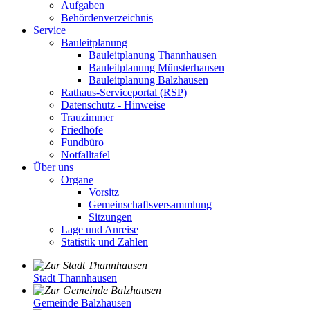
Aufgaben
Behördenverzeichnis
Service
Bauleitplanung
Bauleitplanung Thannhausen
Bauleitplanung Münsterhausen
Bauleitplanung Balzhausen
Rathaus-Serviceportal (RSP)
Datenschutz - Hinweise
Trauzimmer
Friedhöfe
Fundbüro
Notfalltafel
Über uns
Organe
Vorsitz
Gemeinschaftsversammlung
Sitzungen
Lage und Anreise
Statistik und Zahlen
Stadt Thannhausen
Gemeinde Balzhausen