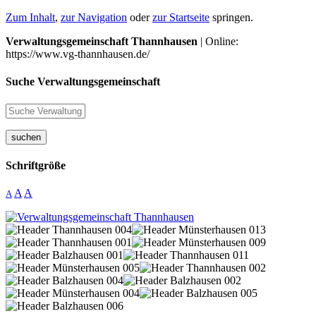
Zum Inhalt
,
zur Navigation
oder
zur Startseite
springen.
Verwaltungsgemeinschaft Thannhausen
| Online:
https://www.vg-thannhausen.de/
Suche Verwaltungsgemeinschaft
suchen
Schriftgröße
A
A
A