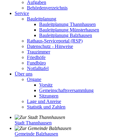
Aufgaben
Behördenverzeichnis
Service
Bauleitplanung
Bauleitplanung Thannhausen
Bauleitplanung Münsterhausen
Bauleitplanung Balzhausen
Rathaus-Serviceportal (RSP)
Datenschutz - Hinweise
Trauzimmer
Friedhöfe
Fundbüro
Notfalltafel
Über uns
Organe
Vorsitz
Gemeinschaftsversammlung
Sitzungen
Lage und Anreise
Statistik und Zahlen
Stadt Thannhausen
Gemeinde Balzhausen