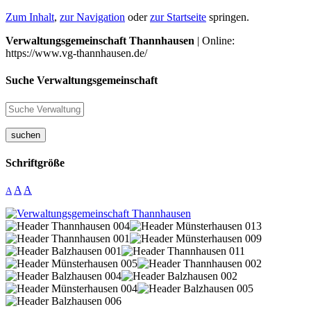
Zum Inhalt
,
zur Navigation
oder
zur Startseite
springen.
Verwaltungsgemeinschaft Thannhausen
| Online:
https://www.vg-thannhausen.de/
Suche Verwaltungsgemeinschaft
suchen
Schriftgröße
A
A
A