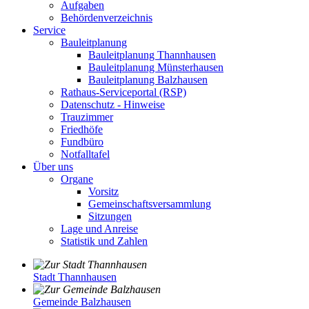
Aufgaben
Behördenverzeichnis
Service
Bauleitplanung
Bauleitplanung Thannhausen
Bauleitplanung Münsterhausen
Bauleitplanung Balzhausen
Rathaus-Serviceportal (RSP)
Datenschutz - Hinweise
Trauzimmer
Friedhöfe
Fundbüro
Notfalltafel
Über uns
Organe
Vorsitz
Gemeinschaftsversammlung
Sitzungen
Lage und Anreise
Statistik und Zahlen
Stadt Thannhausen
Gemeinde Balzhausen