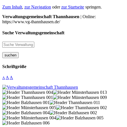
Zum Inhalt
,
zur Navigation
oder
zur Startseite
springen.
Verwaltungsgemeinschaft Thannhausen
| Online:
https://www.vg-thannhausen.de/
Suche Verwaltungsgemeinschaft
suchen
Schriftgröße
A
A
A