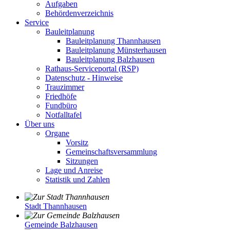
Aufgaben
Behördenverzeichnis
Service
Bauleitplanung
Bauleitplanung Thannhausen
Bauleitplanung Münsterhausen
Bauleitplanung Balzhausen
Rathaus-Serviceportal (RSP)
Datenschutz - Hinweise
Trauzimmer
Friedhöfe
Fundbüro
Notfalltafel
Über uns
Organe
Vorsitz
Gemeinschaftsversammlung
Sitzungen
Lage und Anreise
Statistik und Zahlen
Stadt Thannhausen
Gemeinde Balzhausen