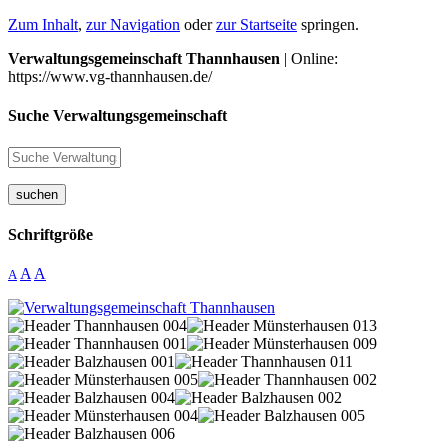
Zum Inhalt
,
zur Navigation
oder
zur Startseite
springen.
Verwaltungsgemeinschaft Thannhausen
| Online:
https://www.vg-thannhausen.de/
Suche Verwaltungsgemeinschaft
suchen
Schriftgröße
A
A
A