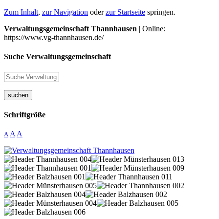
Zum Inhalt
,
zur Navigation
oder
zur Startseite
springen.
Verwaltungsgemeinschaft Thannhausen
| Online:
https://www.vg-thannhausen.de/
Suche Verwaltungsgemeinschaft
suchen
Schriftgröße
A
A
A