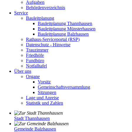
Aufgaben
Behördenverzeichnis
Service
Bauleitplanung
Bauleitplanung Thannhausen
Bauleitplanung Münsterhausen
Bauleitplanung Balzhausen
Rathaus-Serviceportal (RSP)
Datenschutz - Hinweise
Trauzimmer
Friedhöfe
Fundbüro
Notfalltafel
Über uns
Organe
Vorsitz
Gemeinschaftsversammlung
Sitzungen
Lage und Anreise
Statistik und Zahlen
Stadt Thannhausen
Gemeinde Balzhausen