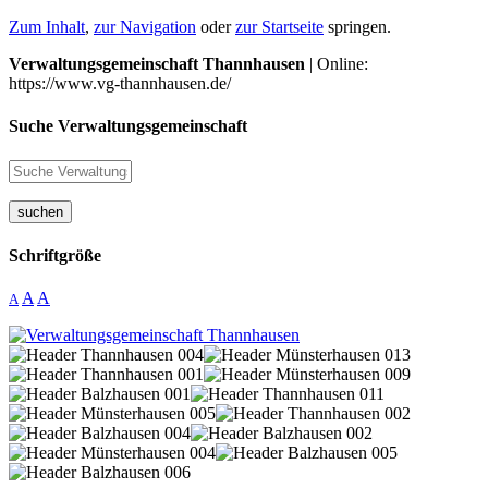
Zum Inhalt
,
zur Navigation
oder
zur Startseite
springen.
Verwaltungsgemeinschaft Thannhausen
| Online:
https://www.vg-thannhausen.de/
Suche Verwaltungsgemeinschaft
suchen
Schriftgröße
A
A
A