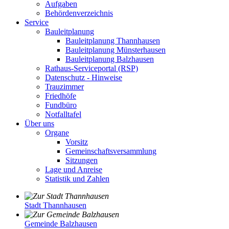
Aufgaben
Behördenverzeichnis
Service
Bauleitplanung
Bauleitplanung Thannhausen
Bauleitplanung Münsterhausen
Bauleitplanung Balzhausen
Rathaus-Serviceportal (RSP)
Datenschutz - Hinweise
Trauzimmer
Friedhöfe
Fundbüro
Notfalltafel
Über uns
Organe
Vorsitz
Gemeinschaftsversammlung
Sitzungen
Lage und Anreise
Statistik und Zahlen
Stadt Thannhausen
Gemeinde Balzhausen