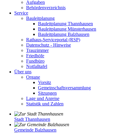
Aufgaben
Behördenverzeichnis
Service
Bauleitplanung
Bauleitplanung Thannhausen
Bauleitplanung Münsterhausen
Bauleitplanung Balzhausen
Rathaus-Serviceportal (RSP)
Datenschutz - Hinweise
Trauzimmer
Friedhöfe
Fundbüro
Notfalltafel
Über uns
Organe
Vorsitz
Gemeinschaftsversammlung
Sitzungen
Lage und Anreise
Statistik und Zahlen
Stadt Thannhausen
Gemeinde Balzhausen