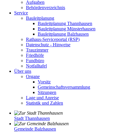
Aufgaben
Behördenverzeichnis
Service
Bauleitplanung
Bauleitplanung Thannhausen
Bauleitplanung Münsterhausen
Bauleitplanung Balzhausen
Rathaus-Serviceportal (RSP)
Datenschutz - Hinweise
Trauzimmer
Friedhöfe
Fundbüro
Notfalltafel
Über uns
Organe
Vorsitz
Gemeinschaftsversammlung
Sitzungen
Lage und Anreise
Statistik und Zahlen
Stadt Thannhausen
Gemeinde Balzhausen