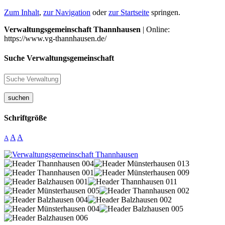
Zum Inhalt
,
zur Navigation
oder
zur Startseite
springen.
Verwaltungsgemeinschaft Thannhausen
| Online:
https://www.vg-thannhausen.de/
Suche Verwaltungsgemeinschaft
suchen
Schriftgröße
A
A
A