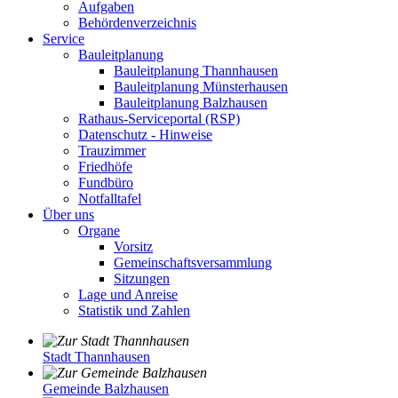
Aufgaben
Behördenverzeichnis
Service
Bauleitplanung
Bauleitplanung Thannhausen
Bauleitplanung Münsterhausen
Bauleitplanung Balzhausen
Rathaus-Serviceportal (RSP)
Datenschutz - Hinweise
Trauzimmer
Friedhöfe
Fundbüro
Notfalltafel
Über uns
Organe
Vorsitz
Gemeinschaftsversammlung
Sitzungen
Lage und Anreise
Statistik und Zahlen
Stadt Thannhausen
Gemeinde Balzhausen