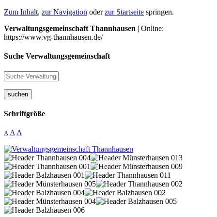
Zum Inhalt
,
zur Navigation
oder
zur Startseite
springen.
Verwaltungsgemeinschaft Thannhausen
| Online:
https://www.vg-thannhausen.de/
Suche Verwaltungsgemeinschaft
suchen
Schriftgröße
A
A
A