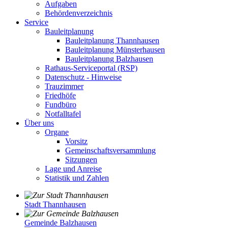
Aufgaben
Behördenverzeichnis
Service
Bauleitplanung
Bauleitplanung Thannhausen
Bauleitplanung Münsterhausen
Bauleitplanung Balzhausen
Rathaus-Serviceportal (RSP)
Datenschutz - Hinweise
Trauzimmer
Friedhöfe
Fundbüro
Notfalltafel
Über uns
Organe
Vorsitz
Gemeinschaftsversammlung
Sitzungen
Lage und Anreise
Statistik und Zahlen
Stadt Thannhausen
Gemeinde Balzhausen