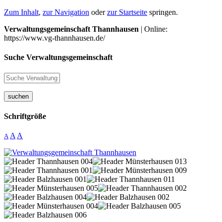
Zum Inhalt
,
zur Navigation
oder
zur Startseite
springen.
Verwaltungsgemeinschaft Thannhausen
| Online:
https://www.vg-thannhausen.de/
Suche Verwaltungsgemeinschaft
suchen
Schriftgröße
A
A
A