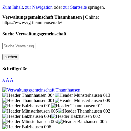
Zum Inhalt
,
zur Navigation
oder
zur Startseite
springen.
Verwaltungsgemeinschaft Thannhausen
| Online:
https://www.vg-thannhausen.de/
Suche Verwaltungsgemeinschaft
suchen
Schriftgröße
A
A
A