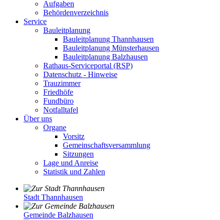
Aufgaben
Behördenverzeichnis
Service
Bauleitplanung
Bauleitplanung Thannhausen
Bauleitplanung Münsterhausen
Bauleitplanung Balzhausen
Rathaus-Serviceportal (RSP)
Datenschutz - Hinweise
Trauzimmer
Friedhöfe
Fundbüro
Notfalltafel
Über uns
Organe
Vorsitz
Gemeinschaftsversammlung
Sitzungen
Lage und Anreise
Statistik und Zahlen
Stadt Thannhausen
Gemeinde Balzhausen