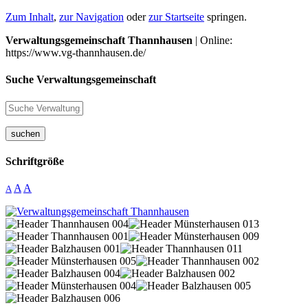
Zum Inhalt
,
zur Navigation
oder
zur Startseite
springen.
Verwaltungsgemeinschaft Thannhausen
| Online:
https://www.vg-thannhausen.de/
Suche Verwaltungsgemeinschaft
suchen
Schriftgröße
A
A
A