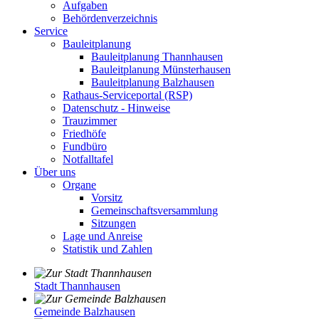
Aufgaben
Behördenverzeichnis
Service
Bauleitplanung
Bauleitplanung Thannhausen
Bauleitplanung Münsterhausen
Bauleitplanung Balzhausen
Rathaus-Serviceportal (RSP)
Datenschutz - Hinweise
Trauzimmer
Friedhöfe
Fundbüro
Notfalltafel
Über uns
Organe
Vorsitz
Gemeinschaftsversammlung
Sitzungen
Lage und Anreise
Statistik und Zahlen
Stadt Thannhausen
Gemeinde Balzhausen