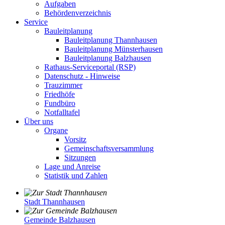
Aufgaben
Behördenverzeichnis
Service
Bauleitplanung
Bauleitplanung Thannhausen
Bauleitplanung Münsterhausen
Bauleitplanung Balzhausen
Rathaus-Serviceportal (RSP)
Datenschutz - Hinweise
Trauzimmer
Friedhöfe
Fundbüro
Notfalltafel
Über uns
Organe
Vorsitz
Gemeinschaftsversammlung
Sitzungen
Lage und Anreise
Statistik und Zahlen
Stadt Thannhausen
Gemeinde Balzhausen