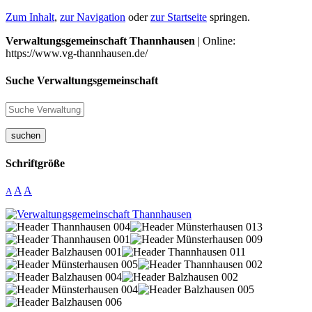
Zum Inhalt
,
zur Navigation
oder
zur Startseite
springen.
Verwaltungsgemeinschaft Thannhausen
| Online:
https://www.vg-thannhausen.de/
Suche Verwaltungsgemeinschaft
suchen
Schriftgröße
A
A
A