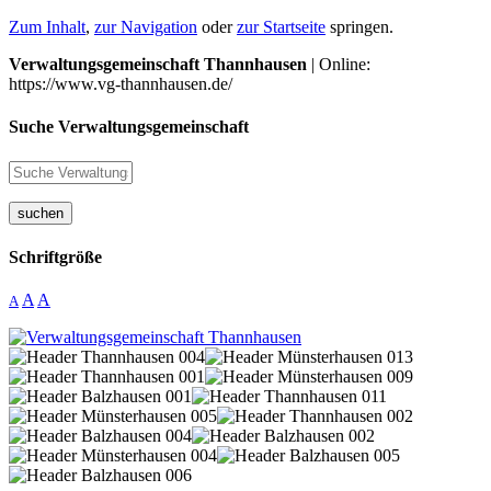
Zum Inhalt
,
zur Navigation
oder
zur Startseite
springen.
Verwaltungsgemeinschaft Thannhausen
| Online:
https://www.vg-thannhausen.de/
Suche Verwaltungsgemeinschaft
suchen
Schriftgröße
A
A
A