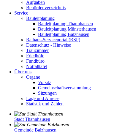
Aufgaben
Behördenverzeichnis
Service
Bauleitplanung
Bauleitplanung Thannhausen
Bauleitplanung Münsterhausen
Bauleitplanung Balzhausen
Rathaus-Serviceportal (RSP)
Datenschutz - Hinweise
Trauzimmer
Friedhöfe
Fundbüro
Notfalltafel
Über uns
Organe
Vorsitz
Gemeinschaftsversammlung
Sitzungen
Lage und Anreise
Statistik und Zahlen
Stadt Thannhausen
Gemeinde Balzhausen