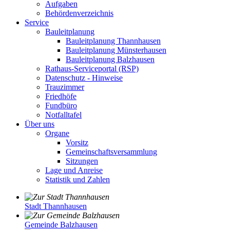
Aufgaben
Behördenverzeichnis
Service
Bauleitplanung
Bauleitplanung Thannhausen
Bauleitplanung Münsterhausen
Bauleitplanung Balzhausen
Rathaus-Serviceportal (RSP)
Datenschutz - Hinweise
Trauzimmer
Friedhöfe
Fundbüro
Notfalltafel
Über uns
Organe
Vorsitz
Gemeinschaftsversammlung
Sitzungen
Lage und Anreise
Statistik und Zahlen
Stadt Thannhausen
Gemeinde Balzhausen