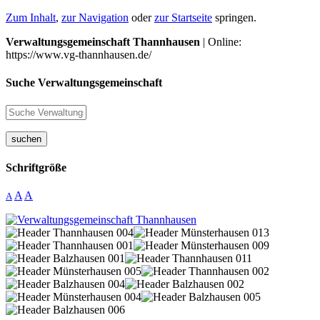
Zum Inhalt
,
zur Navigation
oder
zur Startseite
springen.
Verwaltungsgemeinschaft Thannhausen
| Online:
https://www.vg-thannhausen.de/
Suche Verwaltungsgemeinschaft
suchen
Schriftgröße
A
A
A