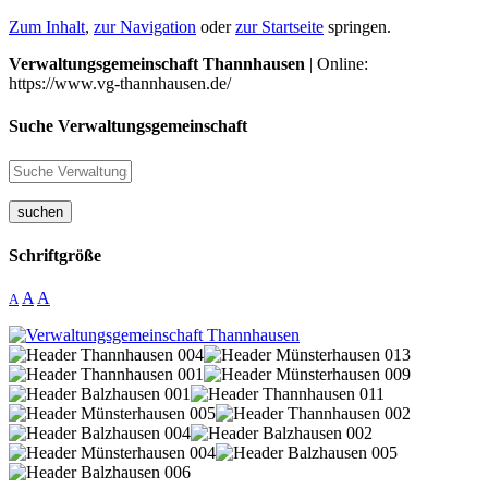
Zum Inhalt
,
zur Navigation
oder
zur Startseite
springen.
Verwaltungsgemeinschaft Thannhausen
| Online:
https://www.vg-thannhausen.de/
Suche Verwaltungsgemeinschaft
suchen
Schriftgröße
A
A
A