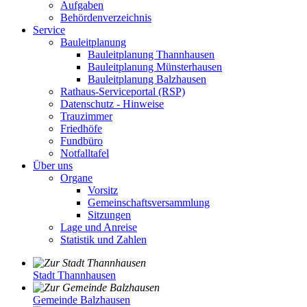
Aufgaben
Behördenverzeichnis
Service
Bauleitplanung
Bauleitplanung Thannhausen
Bauleitplanung Münsterhausen
Bauleitplanung Balzhausen
Rathaus-Serviceportal (RSP)
Datenschutz - Hinweise
Trauzimmer
Friedhöfe
Fundbüro
Notfalltafel
Über uns
Organe
Vorsitz
Gemeinschaftsversammlung
Sitzungen
Lage und Anreise
Statistik und Zahlen
Stadt Thannhausen
Gemeinde Balzhausen