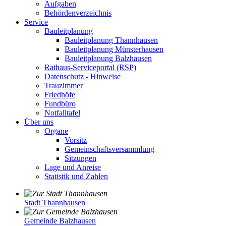
Aufgaben
Behördenverzeichnis
Service
Bauleitplanung
Bauleitplanung Thannhausen
Bauleitplanung Münsterhausen
Bauleitplanung Balzhausen
Rathaus-Serviceportal (RSP)
Datenschutz - Hinweise
Trauzimmer
Friedhöfe
Fundbüro
Notfalltafel
Über uns
Organe
Vorsitz
Gemeinschaftsversammlung
Sitzungen
Lage und Anreise
Statistik und Zahlen
Stadt Thannhausen
Gemeinde Balzhausen