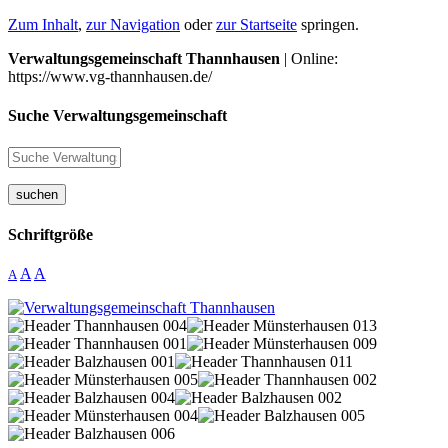
Zum Inhalt
,
zur Navigation
oder
zur Startseite
springen.
Verwaltungsgemeinschaft Thannhausen
| Online:
https://www.vg-thannhausen.de/
Suche Verwaltungsgemeinschaft
suchen
Schriftgröße
A
A
A