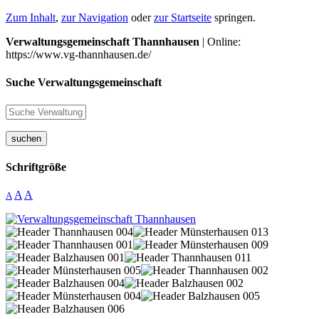
Zum Inhalt
,
zur Navigation
oder
zur Startseite
springen.
Verwaltungsgemeinschaft Thannhausen
| Online:
https://www.vg-thannhausen.de/
Suche Verwaltungsgemeinschaft
suchen
Schriftgröße
A
A
A