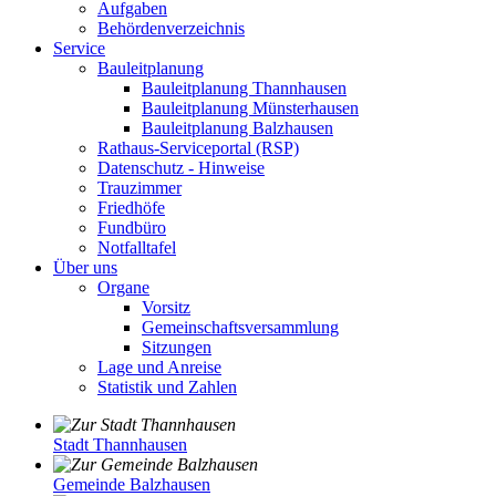
Aufgaben
Behördenverzeichnis
Service
Bauleitplanung
Bauleitplanung Thannhausen
Bauleitplanung Münsterhausen
Bauleitplanung Balzhausen
Rathaus-Serviceportal (RSP)
Datenschutz - Hinweise
Trauzimmer
Friedhöfe
Fundbüro
Notfalltafel
Über uns
Organe
Vorsitz
Gemeinschaftsversammlung
Sitzungen
Lage und Anreise
Statistik und Zahlen
Stadt Thannhausen
Gemeinde Balzhausen