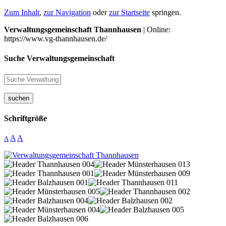
Zum Inhalt
,
zur Navigation
oder
zur Startseite
springen.
Verwaltungsgemeinschaft Thannhausen
| Online:
https://www.vg-thannhausen.de/
Suche Verwaltungsgemeinschaft
suchen
Schriftgröße
A
A
A