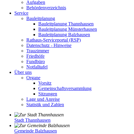
Aufgaben
Behördenverzeichnis
Service
Bauleitplanung
Bauleitplanung Thannhausen
Bauleitplanung Münsterhausen
Bauleitplanung Balzhausen
Rathaus-Serviceportal (RSP)
Datenschutz - Hinweise
Trauzimmer
Friedhöfe
Fundbüro
Notfalltafel
Über uns
Organe
Vorsitz
Gemeinschaftsversammlung
Sitzungen
Lage und Anreise
Statistik und Zahlen
Stadt Thannhausen
Gemeinde Balzhausen