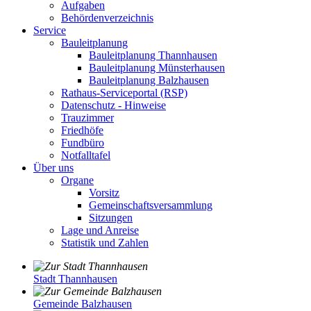
Aufgaben
Behördenverzeichnis
Service
Bauleitplanung
Bauleitplanung Thannhausen
Bauleitplanung Münsterhausen
Bauleitplanung Balzhausen
Rathaus-Serviceportal (RSP)
Datenschutz - Hinweise
Trauzimmer
Friedhöfe
Fundbüro
Notfalltafel
Über uns
Organe
Vorsitz
Gemeinschaftsversammlung
Sitzungen
Lage und Anreise
Statistik und Zahlen
Stadt Thannhausen
Gemeinde Balzhausen