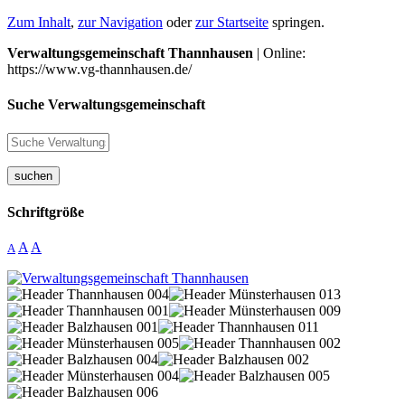
Zum Inhalt
,
zur Navigation
oder
zur Startseite
springen.
Verwaltungsgemeinschaft Thannhausen
| Online:
https://www.vg-thannhausen.de/
Suche Verwaltungsgemeinschaft
suchen
Schriftgröße
A
A
A