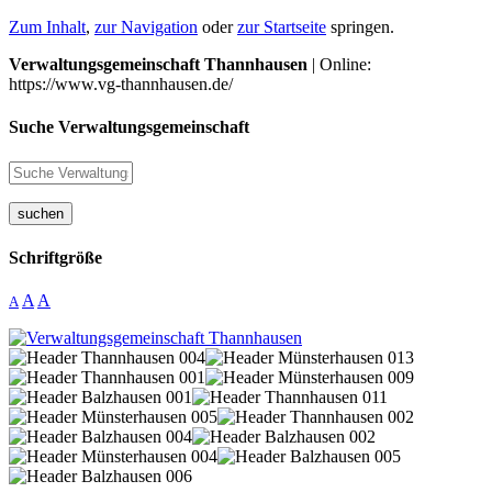
Zum Inhalt
,
zur Navigation
oder
zur Startseite
springen.
Verwaltungsgemeinschaft Thannhausen
| Online:
https://www.vg-thannhausen.de/
Suche Verwaltungsgemeinschaft
suchen
Schriftgröße
A
A
A