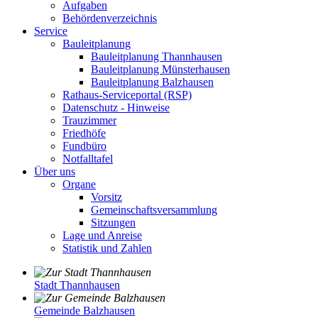
Aufgaben
Behördenverzeichnis
Service
Bauleitplanung
Bauleitplanung Thannhausen
Bauleitplanung Münsterhausen
Bauleitplanung Balzhausen
Rathaus-Serviceportal (RSP)
Datenschutz - Hinweise
Trauzimmer
Friedhöfe
Fundbüro
Notfalltafel
Über uns
Organe
Vorsitz
Gemeinschaftsversammlung
Sitzungen
Lage und Anreise
Statistik und Zahlen
Stadt Thannhausen
Gemeinde Balzhausen