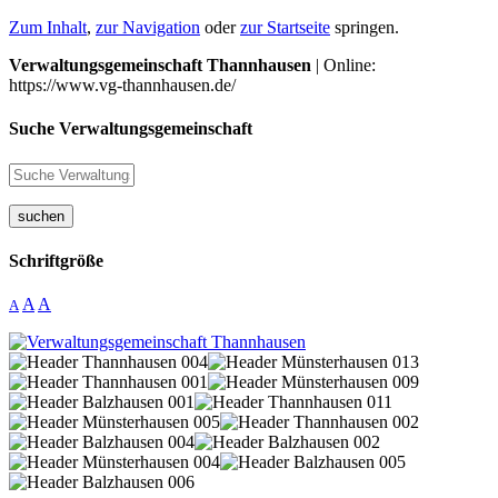
Zum Inhalt
,
zur Navigation
oder
zur Startseite
springen.
Verwaltungsgemeinschaft Thannhausen
| Online:
https://www.vg-thannhausen.de/
Suche Verwaltungsgemeinschaft
suchen
Schriftgröße
A
A
A