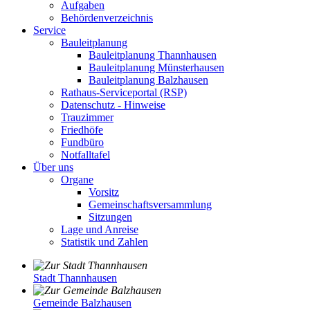
Aufgaben
Behördenverzeichnis
Service
Bauleitplanung
Bauleitplanung Thannhausen
Bauleitplanung Münsterhausen
Bauleitplanung Balzhausen
Rathaus-Serviceportal (RSP)
Datenschutz - Hinweise
Trauzimmer
Friedhöfe
Fundbüro
Notfalltafel
Über uns
Organe
Vorsitz
Gemeinschaftsversammlung
Sitzungen
Lage und Anreise
Statistik und Zahlen
Stadt Thannhausen
Gemeinde Balzhausen