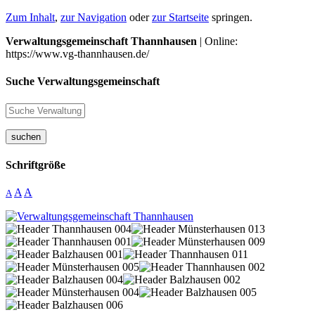
Zum Inhalt
,
zur Navigation
oder
zur Startseite
springen.
Verwaltungsgemeinschaft Thannhausen
| Online:
https://www.vg-thannhausen.de/
Suche Verwaltungsgemeinschaft
suchen
Schriftgröße
A
A
A