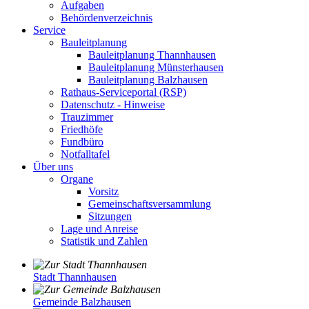
Aufgaben
Behördenverzeichnis
Service
Bauleitplanung
Bauleitplanung Thannhausen
Bauleitplanung Münsterhausen
Bauleitplanung Balzhausen
Rathaus-Serviceportal (RSP)
Datenschutz - Hinweise
Trauzimmer
Friedhöfe
Fundbüro
Notfalltafel
Über uns
Organe
Vorsitz
Gemeinschaftsversammlung
Sitzungen
Lage und Anreise
Statistik und Zahlen
Stadt Thannhausen
Gemeinde Balzhausen