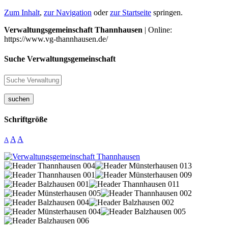
Zum Inhalt
,
zur Navigation
oder
zur Startseite
springen.
Verwaltungsgemeinschaft Thannhausen
| Online:
https://www.vg-thannhausen.de/
Suche Verwaltungsgemeinschaft
suchen
Schriftgröße
A
A
A