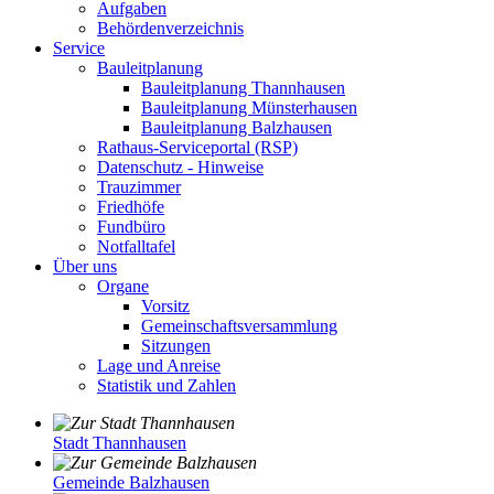
Aufgaben
Behördenverzeichnis
Service
Bauleitplanung
Bauleitplanung Thannhausen
Bauleitplanung Münsterhausen
Bauleitplanung Balzhausen
Rathaus-Serviceportal (RSP)
Datenschutz - Hinweise
Trauzimmer
Friedhöfe
Fundbüro
Notfalltafel
Über uns
Organe
Vorsitz
Gemeinschaftsversammlung
Sitzungen
Lage und Anreise
Statistik und Zahlen
Stadt Thannhausen
Gemeinde Balzhausen