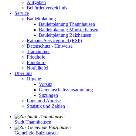
Aufgaben
Behördenverzeichnis
Service
Bauleitplanung
Bauleitplanung Thannhausen
Bauleitplanung Münsterhausen
Bauleitplanung Balzhausen
Rathaus-Serviceportal (RSP)
Datenschutz - Hinweise
Trauzimmer
Friedhöfe
Fundbüro
Notfalltafel
Über uns
Organe
Vorsitz
Gemeinschaftsversammlung
Sitzungen
Lage und Anreise
Statistik und Zahlen
Stadt Thannhausen
Gemeinde Balzhausen