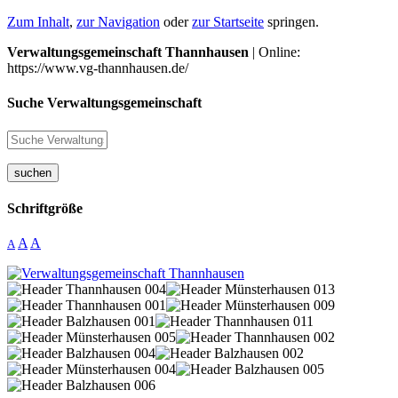
Zum Inhalt
,
zur Navigation
oder
zur Startseite
springen.
Verwaltungsgemeinschaft Thannhausen
| Online:
https://www.vg-thannhausen.de/
Suche Verwaltungsgemeinschaft
suchen
Schriftgröße
A
A
A