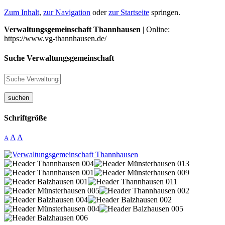
Zum Inhalt
,
zur Navigation
oder
zur Startseite
springen.
Verwaltungsgemeinschaft Thannhausen
| Online:
https://www.vg-thannhausen.de/
Suche Verwaltungsgemeinschaft
suchen
Schriftgröße
A
A
A