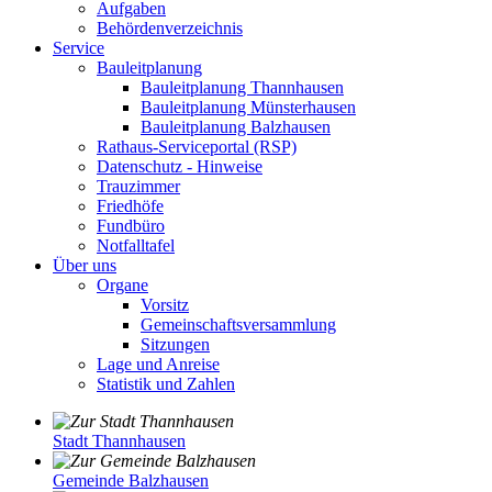
Aufgaben
Behördenverzeichnis
Service
Bauleitplanung
Bauleitplanung Thannhausen
Bauleitplanung Münsterhausen
Bauleitplanung Balzhausen
Rathaus-Serviceportal (RSP)
Datenschutz - Hinweise
Trauzimmer
Friedhöfe
Fundbüro
Notfalltafel
Über uns
Organe
Vorsitz
Gemeinschaftsversammlung
Sitzungen
Lage und Anreise
Statistik und Zahlen
Stadt Thannhausen
Gemeinde Balzhausen