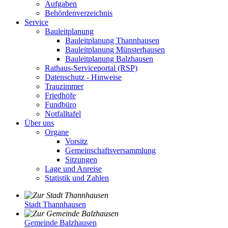
Aufgaben
Behördenverzeichnis
Service
Bauleitplanung
Bauleitplanung Thannhausen
Bauleitplanung Münsterhausen
Bauleitplanung Balzhausen
Rathaus-Serviceportal (RSP)
Datenschutz - Hinweise
Trauzimmer
Friedhöfe
Fundbüro
Notfalltafel
Über uns
Organe
Vorsitz
Gemeinschaftsversammlung
Sitzungen
Lage und Anreise
Statistik und Zahlen
Stadt Thannhausen
Gemeinde Balzhausen