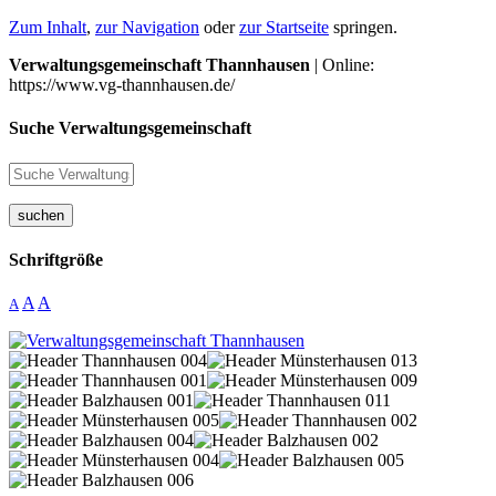
Zum Inhalt
,
zur Navigation
oder
zur Startseite
springen.
Verwaltungsgemeinschaft Thannhausen
| Online:
https://www.vg-thannhausen.de/
Suche Verwaltungsgemeinschaft
suchen
Schriftgröße
A
A
A