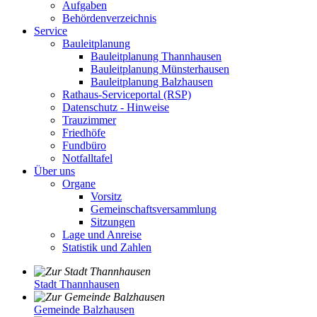
Aufgaben
Behördenverzeichnis
Service
Bauleitplanung
Bauleitplanung Thannhausen
Bauleitplanung Münsterhausen
Bauleitplanung Balzhausen
Rathaus-Serviceportal (RSP)
Datenschutz - Hinweise
Trauzimmer
Friedhöfe
Fundbüro
Notfalltafel
Über uns
Organe
Vorsitz
Gemeinschaftsversammlung
Sitzungen
Lage und Anreise
Statistik und Zahlen
Stadt Thannhausen
Gemeinde Balzhausen