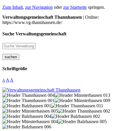
Zum Inhalt
,
zur Navigation
oder
zur Startseite
springen.
Verwaltungsgemeinschaft Thannhausen
| Online:
https://www.vg-thannhausen.de/
Suche Verwaltungsgemeinschaft
suchen
Schriftgröße
A
A
A