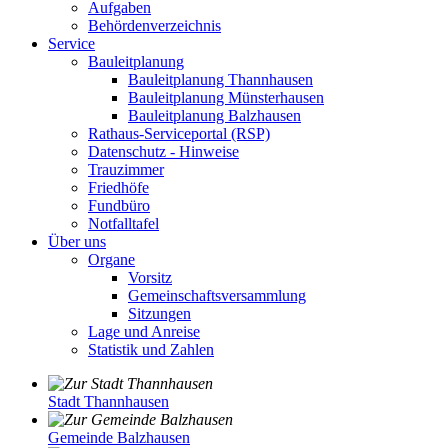
Aufgaben
Behördenverzeichnis
Service
Bauleitplanung
Bauleitplanung Thannhausen
Bauleitplanung Münsterhausen
Bauleitplanung Balzhausen
Rathaus-Serviceportal (RSP)
Datenschutz - Hinweise
Trauzimmer
Friedhöfe
Fundbüro
Notfalltafel
Über uns
Organe
Vorsitz
Gemeinschaftsversammlung
Sitzungen
Lage und Anreise
Statistik und Zahlen
Stadt Thannhausen
Gemeinde Balzhausen