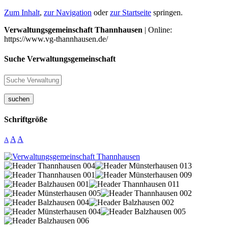
Zum Inhalt
,
zur Navigation
oder
zur Startseite
springen.
Verwaltungsgemeinschaft Thannhausen
| Online:
https://www.vg-thannhausen.de/
Suche Verwaltungsgemeinschaft
suchen
Schriftgröße
A
A
A