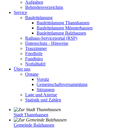
Aufgaben
Behördenverzeichnis
Service
Bauleitplanung
Bauleitplanung Thannhausen
Bauleitplanung Münsterhausen
Bauleitplanung Balzhausen
Rathaus-Serviceportal (RSP)
Datenschutz - Hinweise
Trauzimmer
Friedhöfe
Fundbüro
Notfalltafel
Über uns
Organe
Vorsitz
Gemeinschaftsversammlung
Sitzungen
Lage und Anreise
Statistik und Zahlen
Stadt Thannhausen
Gemeinde Balzhausen