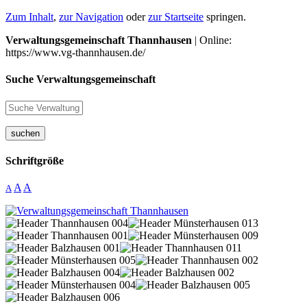
Zum Inhalt
,
zur Navigation
oder
zur Startseite
springen.
Verwaltungsgemeinschaft Thannhausen
| Online:
https://www.vg-thannhausen.de/
Suche Verwaltungsgemeinschaft
suchen
Schriftgröße
A
A
A