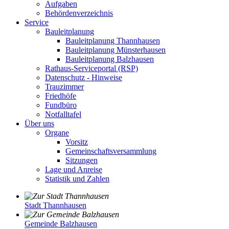
Aufgaben
Behördenverzeichnis
Service
Bauleitplanung
Bauleitplanung Thannhausen
Bauleitplanung Münsterhausen
Bauleitplanung Balzhausen
Rathaus-Serviceportal (RSP)
Datenschutz - Hinweise
Trauzimmer
Friedhöfe
Fundbüro
Notfalltafel
Über uns
Organe
Vorsitz
Gemeinschaftsversammlung
Sitzungen
Lage und Anreise
Statistik und Zahlen
Stadt Thannhausen
Gemeinde Balzhausen