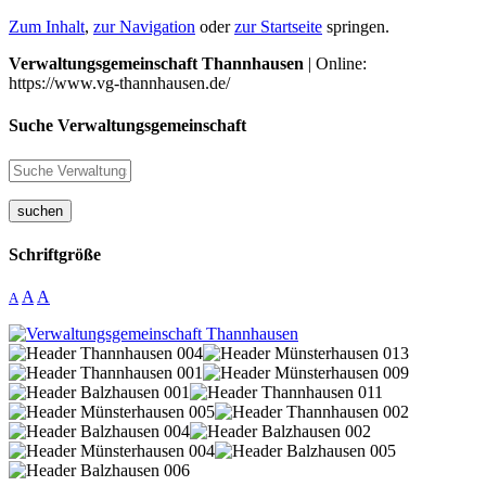
Zum Inhalt
,
zur Navigation
oder
zur Startseite
springen.
Verwaltungsgemeinschaft Thannhausen
| Online:
https://www.vg-thannhausen.de/
Suche Verwaltungsgemeinschaft
suchen
Schriftgröße
A
A
A