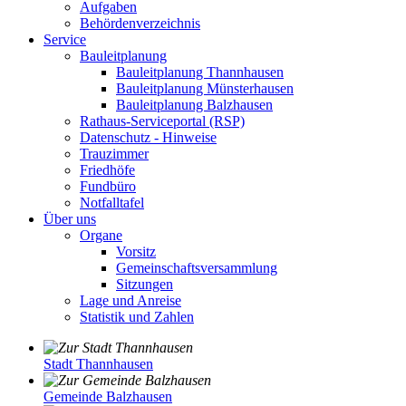
Aufgaben
Behördenverzeichnis
Service
Bauleitplanung
Bauleitplanung Thannhausen
Bauleitplanung Münsterhausen
Bauleitplanung Balzhausen
Rathaus-Serviceportal (RSP)
Datenschutz - Hinweise
Trauzimmer
Friedhöfe
Fundbüro
Notfalltafel
Über uns
Organe
Vorsitz
Gemeinschaftsversammlung
Sitzungen
Lage und Anreise
Statistik und Zahlen
Stadt Thannhausen
Gemeinde Balzhausen