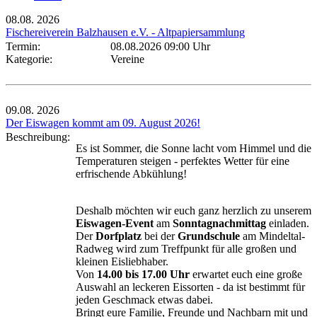
08.08.
2026
Fischereiverein Balzhausen e.V. - Altpapiersammlung
Termin:
08.08.2026 09:00 Uhr
Kategorie:
Vereine
09.08.
2026
Der Eiswagen kommt am 09. August 2026!
Beschreibung:
Es ist Sommer, die Sonne lacht vom Himmel und die
Temperaturen steigen - perfektes Wetter für eine
erfrischende Abkühlung!
Deshalb möchten wir euch ganz herzlich zu unserem
Eiswagen-Event
am
Sonntagnachmittag
einladen.
Der
Dorfplatz
bei der
Grundschule
am Mindeltal-
Radweg wird zum Treffpunkt für alle großen und
kleinen Eisliebhaber.
Von
14.00 bis 17.00 Uhr
erwartet euch eine große
Auswahl an leckeren Eissorten - da ist bestimmt für
jeden Geschmack etwas dabei.
Bringt eure Familie, Freunde und Nachbarn mit und