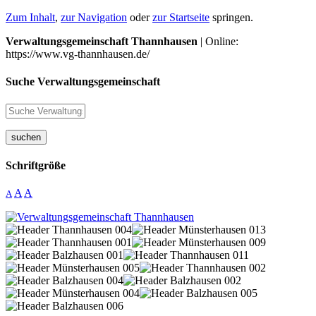
Zum Inhalt
,
zur Navigation
oder
zur Startseite
springen.
Verwaltungsgemeinschaft Thannhausen
| Online:
https://www.vg-thannhausen.de/
Suche Verwaltungsgemeinschaft
suchen
Schriftgröße
A
A
A