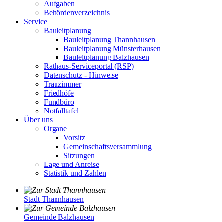
Aufgaben
Behördenverzeichnis
Service
Bauleitplanung
Bauleitplanung Thannhausen
Bauleitplanung Münsterhausen
Bauleitplanung Balzhausen
Rathaus-Serviceportal (RSP)
Datenschutz - Hinweise
Trauzimmer
Friedhöfe
Fundbüro
Notfalltafel
Über uns
Organe
Vorsitz
Gemeinschaftsversammlung
Sitzungen
Lage und Anreise
Statistik und Zahlen
Stadt Thannhausen
Gemeinde Balzhausen