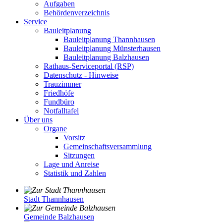
Aufgaben
Behördenverzeichnis
Service
Bauleitplanung
Bauleitplanung Thannhausen
Bauleitplanung Münsterhausen
Bauleitplanung Balzhausen
Rathaus-Serviceportal (RSP)
Datenschutz - Hinweise
Trauzimmer
Friedhöfe
Fundbüro
Notfalltafel
Über uns
Organe
Vorsitz
Gemeinschaftsversammlung
Sitzungen
Lage und Anreise
Statistik und Zahlen
Stadt Thannhausen
Gemeinde Balzhausen