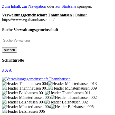
Zum Inhalt
,
zur Navigation
oder
zur Startseite
springen.
Verwaltungsgemeinschaft Thannhausen
| Online:
https://www.vg-thannhausen.de/
Suche Verwaltungsgemeinschaft
suchen
Schriftgröße
A
A
A