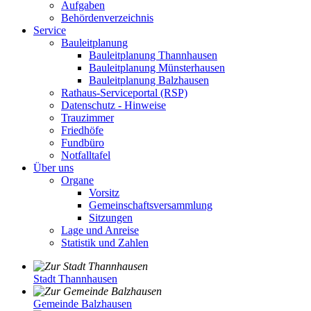
Aufgaben
Behördenverzeichnis
Service
Bauleitplanung
Bauleitplanung Thannhausen
Bauleitplanung Münsterhausen
Bauleitplanung Balzhausen
Rathaus-Serviceportal (RSP)
Datenschutz - Hinweise
Trauzimmer
Friedhöfe
Fundbüro
Notfalltafel
Über uns
Organe
Vorsitz
Gemeinschaftsversammlung
Sitzungen
Lage und Anreise
Statistik und Zahlen
Stadt Thannhausen
Gemeinde Balzhausen