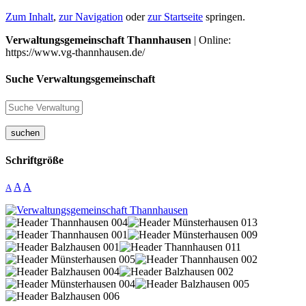
Zum Inhalt
,
zur Navigation
oder
zur Startseite
springen.
Verwaltungsgemeinschaft Thannhausen
| Online:
https://www.vg-thannhausen.de/
Suche Verwaltungsgemeinschaft
suchen
Schriftgröße
A
A
A