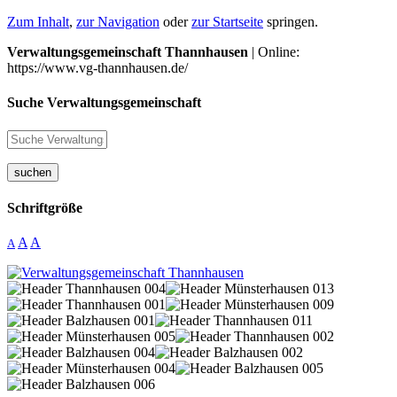
Zum Inhalt
,
zur Navigation
oder
zur Startseite
springen.
Verwaltungsgemeinschaft Thannhausen
| Online:
https://www.vg-thannhausen.de/
Suche Verwaltungsgemeinschaft
suchen
Schriftgröße
A
A
A