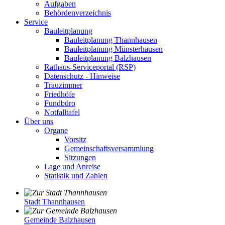
Aufgaben
Behördenverzeichnis
Service
Bauleitplanung
Bauleitplanung Thannhausen
Bauleitplanung Münsterhausen
Bauleitplanung Balzhausen
Rathaus-Serviceportal (RSP)
Datenschutz - Hinweise
Trauzimmer
Friedhöfe
Fundbüro
Notfalltafel
Über uns
Organe
Vorsitz
Gemeinschaftsversammlung
Sitzungen
Lage und Anreise
Statistik und Zahlen
Stadt Thannhausen
Gemeinde Balzhausen