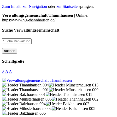
Zum Inhalt
,
zur Navigation
oder
zur Startseite
springen.
Verwaltungsgemeinschaft Thannhausen
| Online:
https://www.vg-thannhausen.de/
Suche Verwaltungsgemeinschaft
suchen
Schriftgröße
A
A
A