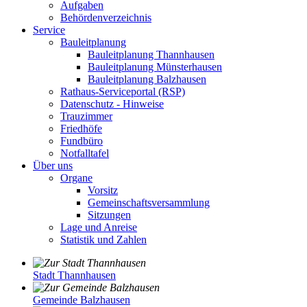
Aufgaben
Behördenverzeichnis
Service
Bauleitplanung
Bauleitplanung Thannhausen
Bauleitplanung Münsterhausen
Bauleitplanung Balzhausen
Rathaus-Serviceportal (RSP)
Datenschutz - Hinweise
Trauzimmer
Friedhöfe
Fundbüro
Notfalltafel
Über uns
Organe
Vorsitz
Gemeinschaftsversammlung
Sitzungen
Lage und Anreise
Statistik und Zahlen
Stadt Thannhausen
Gemeinde Balzhausen