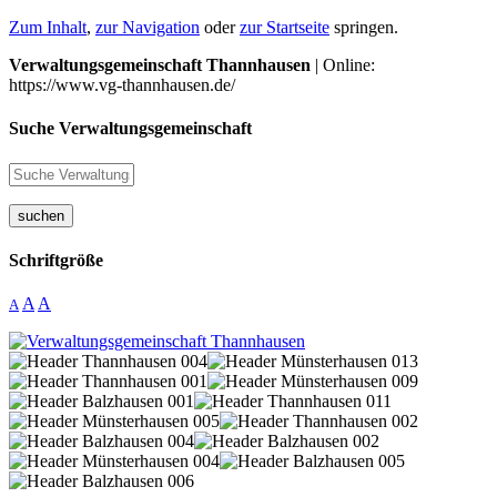
Zum Inhalt
,
zur Navigation
oder
zur Startseite
springen.
Verwaltungsgemeinschaft Thannhausen
| Online:
https://www.vg-thannhausen.de/
Suche Verwaltungsgemeinschaft
suchen
Schriftgröße
A
A
A