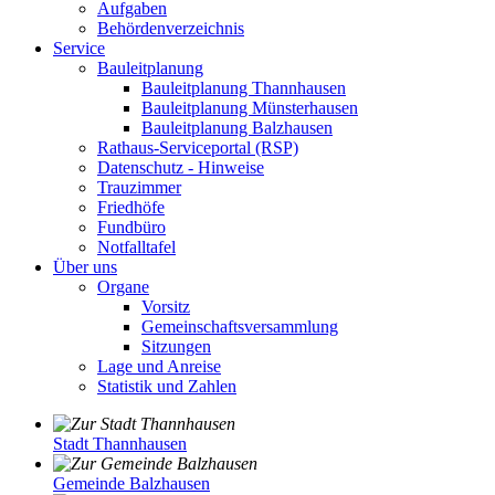
Aufgaben
Behördenverzeichnis
Service
Bauleitplanung
Bauleitplanung Thannhausen
Bauleitplanung Münsterhausen
Bauleitplanung Balzhausen
Rathaus-Serviceportal (RSP)
Datenschutz - Hinweise
Trauzimmer
Friedhöfe
Fundbüro
Notfalltafel
Über uns
Organe
Vorsitz
Gemeinschaftsversammlung
Sitzungen
Lage und Anreise
Statistik und Zahlen
Stadt Thannhausen
Gemeinde Balzhausen