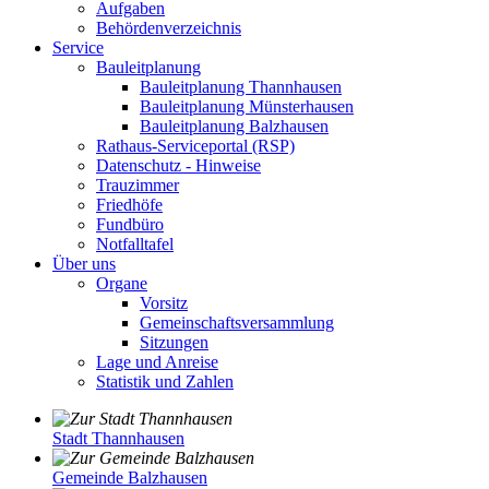
Aufgaben
Behördenverzeichnis
Service
Bauleitplanung
Bauleitplanung Thannhausen
Bauleitplanung Münsterhausen
Bauleitplanung Balzhausen
Rathaus-Serviceportal (RSP)
Datenschutz - Hinweise
Trauzimmer
Friedhöfe
Fundbüro
Notfalltafel
Über uns
Organe
Vorsitz
Gemeinschaftsversammlung
Sitzungen
Lage und Anreise
Statistik und Zahlen
Stadt Thannhausen
Gemeinde Balzhausen