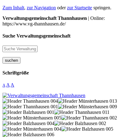
Zum Inhalt
,
zur Navigation
oder
zur Startseite
springen.
Verwaltungsgemeinschaft Thannhausen
| Online:
https://www.vg-thannhausen.de/
Suche Verwaltungsgemeinschaft
suchen
Schriftgröße
A
A
A