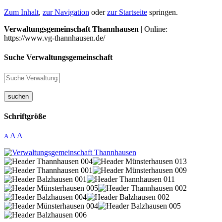
Zum Inhalt
,
zur Navigation
oder
zur Startseite
springen.
Verwaltungsgemeinschaft Thannhausen
| Online:
https://www.vg-thannhausen.de/
Suche Verwaltungsgemeinschaft
suchen
Schriftgröße
A
A
A