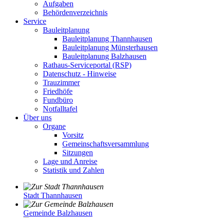
Aufgaben
Behördenverzeichnis
Service
Bauleitplanung
Bauleitplanung Thannhausen
Bauleitplanung Münsterhausen
Bauleitplanung Balzhausen
Rathaus-Serviceportal (RSP)
Datenschutz - Hinweise
Trauzimmer
Friedhöfe
Fundbüro
Notfalltafel
Über uns
Organe
Vorsitz
Gemeinschaftsversammlung
Sitzungen
Lage und Anreise
Statistik und Zahlen
Stadt Thannhausen
Gemeinde Balzhausen