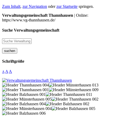
Zum Inhalt
,
zur Navigation
oder
zur Startseite
springen.
Verwaltungsgemeinschaft Thannhausen
| Online:
https://www.vg-thannhausen.de/
Suche Verwaltungsgemeinschaft
suchen
Schriftgröße
A
A
A