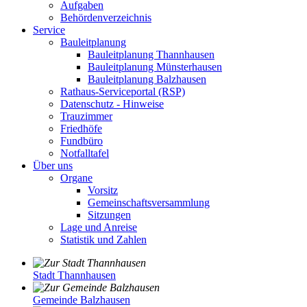
Aufgaben
Behördenverzeichnis
Service
Bauleitplanung
Bauleitplanung Thannhausen
Bauleitplanung Münsterhausen
Bauleitplanung Balzhausen
Rathaus-Serviceportal (RSP)
Datenschutz - Hinweise
Trauzimmer
Friedhöfe
Fundbüro
Notfalltafel
Über uns
Organe
Vorsitz
Gemeinschaftsversammlung
Sitzungen
Lage und Anreise
Statistik und Zahlen
Stadt Thannhausen
Gemeinde Balzhausen