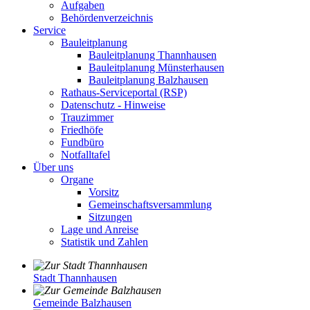
Aufgaben
Behördenverzeichnis
Service
Bauleitplanung
Bauleitplanung Thannhausen
Bauleitplanung Münsterhausen
Bauleitplanung Balzhausen
Rathaus-Serviceportal (RSP)
Datenschutz - Hinweise
Trauzimmer
Friedhöfe
Fundbüro
Notfalltafel
Über uns
Organe
Vorsitz
Gemeinschaftsversammlung
Sitzungen
Lage und Anreise
Statistik und Zahlen
Stadt Thannhausen
Gemeinde Balzhausen