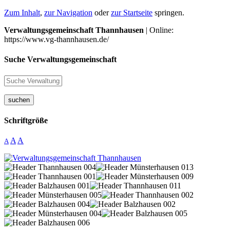
Zum Inhalt
,
zur Navigation
oder
zur Startseite
springen.
Verwaltungsgemeinschaft Thannhausen
| Online:
https://www.vg-thannhausen.de/
Suche Verwaltungsgemeinschaft
suchen
Schriftgröße
A
A
A