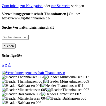
Zum Inhalt
,
zur Navigation
oder
zur Startseite
springen.
Verwaltungsgemeinschaft Thannhausen
| Online:
https://www.vg-thannhausen.de/
Suche Verwaltungsgemeinschaft
suchen
Schriftgröße
A
A
A