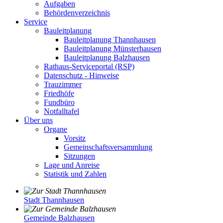
Aufgaben
Behördenverzeichnis
Service
Bauleitplanung
Bauleitplanung Thannhausen
Bauleitplanung Münsterhausen
Bauleitplanung Balzhausen
Rathaus-Serviceportal (RSP)
Datenschutz - Hinweise
Trauzimmer
Friedhöfe
Fundbüro
Notfalltafel
Über uns
Organe
Vorsitz
Gemeinschaftsversammlung
Sitzungen
Lage und Anreise
Statistik und Zahlen
Stadt Thannhausen
Gemeinde Balzhausen