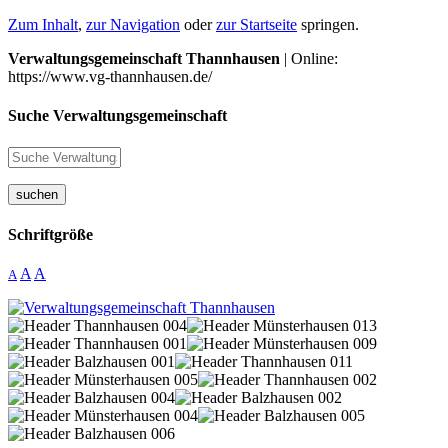
Zum Inhalt
,
zur Navigation
oder
zur Startseite
springen.
Verwaltungsgemeinschaft Thannhausen
| Online:
https://www.vg-thannhausen.de/
Suche Verwaltungsgemeinschaft
suchen
Schriftgröße
A
A
A