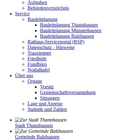
Aufgaben
Behördenverzeichnis
Service
Bauleitplanung
Bauleitplanung Thannhausen
Bauleitplanung Münsterhausen
Bauleitplanung Balzhausen
Rathaus-Serviceportal (RSP)
Datenschutz - Hinweise
Trauzimmer
Friedhöfe
Fundbüro
Notfalltafel
Über uns
Organe
Vorsitz
Gemeinschaftsversammlung
Sitzungen
Lage und Anreise
Statistik und Zahlen
Stadt Thannhausen
Gemeinde Balzhausen